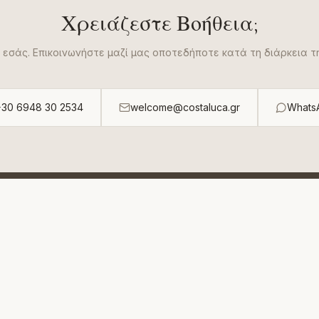
Χρειάζεστε Βοήθεια;
 εσάς. Επικοινωνήστε μαζί μας οποτεδήποτε κατά τη διάρκεια τ
+30 6948 30 2534
welcome@costaluca.gr
Whats
Απολαύστε τη Διαμονή σας
Ελπίζουμε να απολαύσετε το χρόνο σας στη Costa Luca και
στην υπέροχη Αθηναϊκή Ριβιέρα.