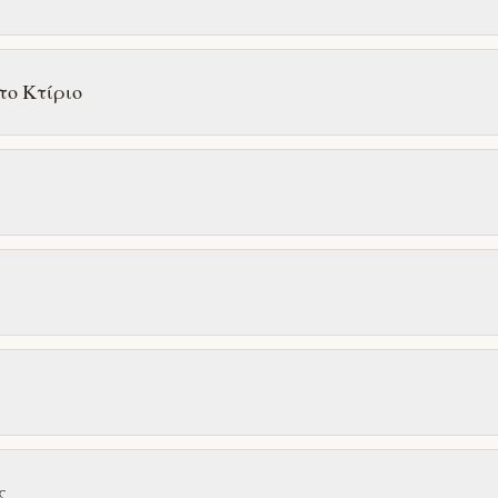
το Κτίριο
ς